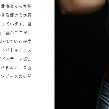
、北海道から九州
の普及促進と定着
なっています。世
変に盛んですが、
われている程度
日本パドルテニス
パドルテニス協会
本パドルテニス協
リンピックの公開