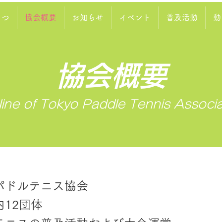
さつ
協会概要
お知らせ
イベント
普及活動
動
協会概要
line of Tokyo Paddle Tennis Associa
ドルテニス協会
12団体