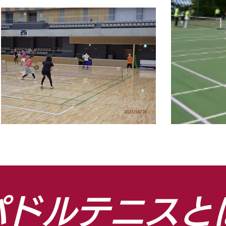
ddle Tennis for A
​パドルテニスと