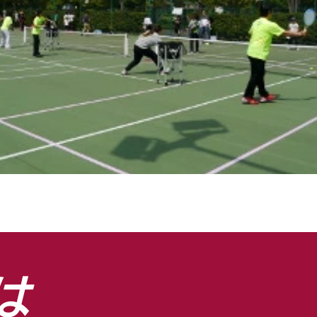
ll.
は