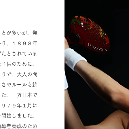
ことが多いが、発
あり、１８９８年
げたとされていま
た子供のために、
まりで、大人の間
きさやルールも統
した。一方日本で
１９７９年１月に
を開始しました。
指導者養成のため