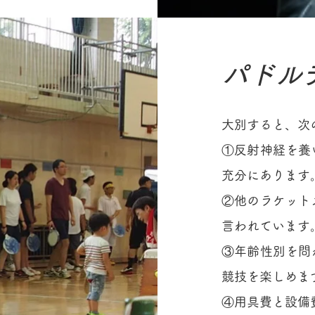
パドル
大別すると、次
①反射神経を養
充分にあります
②他のラケット
言われています
③年齢性別を問
競技を楽しめま
④用具費と設備